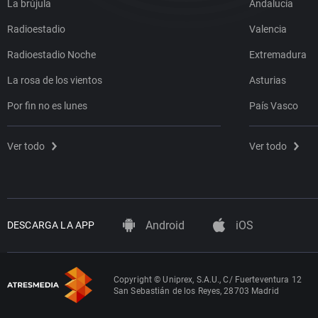
La brújula
Andalucía
Radioestadio
Valencia
Radioestadio Noche
Extremadura
La rosa de los vientos
Asturias
Por fin no es lunes
País Vasco
Ver todo
Ver todo
Android
iOS
DESCARGA LA APP
Copyright © Uniprex, S.A.U., C/ Fuerteventura 12
San Sebastián de los Reyes, 28703 Madrid