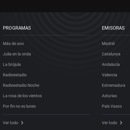
PROGRAMAS
EMISORAS
Más de uno
Madrid
Julia en la onda
Catalunya
La brújula
Andalucía
Radioestadio
Valencia
Radioestadio Noche
Extremadura
La rosa de los vientos
Asturias
Por fin no es lunes
País Vasco
Ver todo
Ver todo