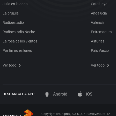
Julia en la onda
Catalunya
La brújula
Andalucía
Radioestadio
Valencia
Radioestadio Noche
Extremadura
La rosa de los vientos
Asturias
Por fin no es lunes
País Vasco
Ver todo
Ver todo
Android
iOS
DESCARGA LA APP
Copyright © Uniprex, S.A.U., C/ Fuerteventura 12