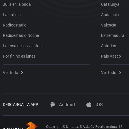
Julia en la onda
Catalunya
La brújula
Andalucía
Radioestadio
Valencia
Radioestadio Noche
Extremadura
La rosa de los vientos
Asturias
Por fin no es lunes
País Vasco
Ver todo
Ver todo
Android
iOS
DESCARGA LA APP
Copyright © Uniprex, S.A.U., C/ Fuerteventura 12