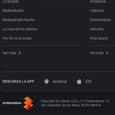
La brújula
Andalucía
Radioestadio
Valencia
Radioestadio Noche
Extremadura
La rosa de los vientos
Asturias
Por fin no es lunes
País Vasco
Ver todo
Ver todo
Android
iOS
DESCARGA LA APP
Copyright © Uniprex, S.A.U., C/ Fuerteventura 12
San Sebastián de los Reyes, 28703 Madrid