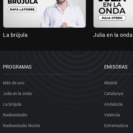
La brújula
Julia en la onda
PROGRAMAS
EMISORAS
Más de uno
Madrid
Julia en la onda
Catalunya
La brújula
Andalucía
Radioestadio
Valencia
Radioestadio Noche
Extremadura