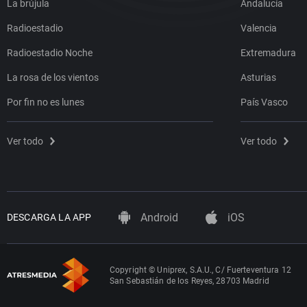
La brújula
Andalucía
Radioestadio
Valencia
Radioestadio Noche
Extremadura
La rosa de los vientos
Asturias
Por fin no es lunes
País Vasco
Ver todo
Ver todo
Android
iOS
DESCARGA LA APP
Copyright © Uniprex, S.A.U., C/ Fuerteventura 12
San Sebastián de los Reyes, 28703 Madrid