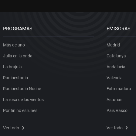
PROGRAMAS
EMISORAS
Más de uno
Madrid
Julia en la onda
Catalunya
La brújula
Andalucía
Radioestadio
Valencia
Radioestadio Noche
Extremadura
La rosa de los vientos
Asturias
Por fin no es lunes
País Vasco
Ver todo
Ver todo