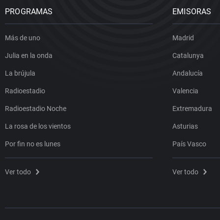
PROGRAMAS
EMISORAS
Más de uno
Madrid
Julia en la onda
Catalunya
La brújula
Andalucía
Radioestadio
Valencia
Radioestadio Noche
Extremadura
La rosa de los vientos
Asturias
Por fin no es lunes
País Vasco
Ver todo
Ver todo