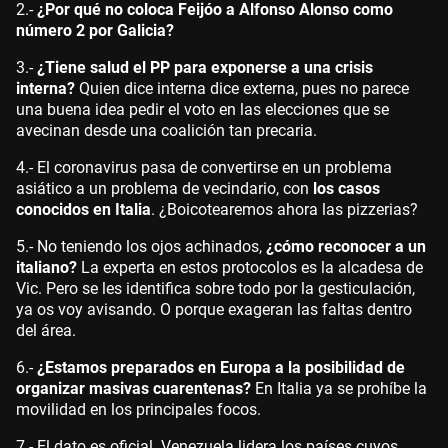
2.-
¿Por qué no coloca Feijóo a Alfonso Alonso como
número 2 por Galicia?
3.-
¿Tiene salud el PP para exponerse a una crisis
interna?
Quien dice interna dice externa, pues no parece
una buena idea pedir el voto en las elecciones que se
avecinan desde una coalición tan precaria.
4.- El coronavirus pasa de convertirse en un problema
asiático a un problema de vecindario, con
los casos
conocidos en Italia
. ¿Boicotearemos ahora las pizzerias?
5.- No teniendo los ojos achinados,
¿cómo reconocer a un
italiano?
La experta en estos protocolos es la alcadesa de
Vic. Pero se les identifica sobre todo por la gesticulación,
ya os voy avisando. O porque exageran las faltas dentro
del área.
6.-
¿Estamos preparados en Europa a la posibilidad de
organizar masivas cuarentenas?
En Italia ya se prohíbe la
movilidad en los principales focos.
7.- El dato es oficial. Venezuela lidera los países cuyos