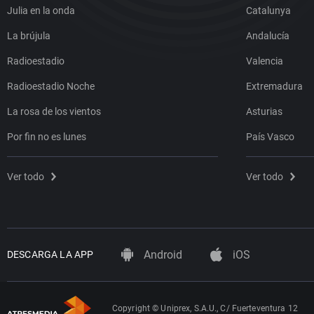
Julia en la onda
Catalunya
La brújula
Andalucía
Radioestadio
Valencia
Radioestadio Noche
Extremadura
La rosa de los vientos
Asturias
Por fin no es lunes
País Vasco
Ver todo
Ver todo
Android
iOS
DESCARGA LA APP
Copyright © Uniprex, S.A.U., C/ Fuerteventura 12