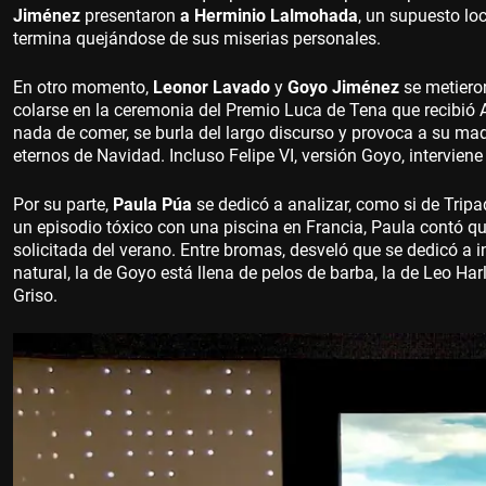
Jiménez
presentaron
a Herminio Lalmohada
, un supuesto lo
termina quejándose de sus miserias personales.
En otro momento,
Leonor Lavado
y
Goyo Jiménez
se metieron
colarse en la ceremonia del Premio Luca de Tena que recibió A
nada de comer, se burla del largo discurso y provoca a su mad
eternos de Navidad. Incluso Felipe VI, versión Goyo, intervien
Por su parte,
Paula Púa
se dedicó a analizar, como si de Tripad
un episodio tóxico con una piscina en Francia, Paula contó qu
solicitada del verano. Entre bromas, desveló que se dedicó a i
natural, la de Goyo está llena de pelos de barba, la de Leo H
Griso.