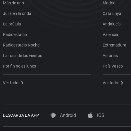
Más de uno
Madrid
Julia en la onda
Catalunya
La brújula
Andalucía
Radioestadio
Valencia
Radioestadio Noche
Extremadura
La rosa de los vientos
Asturias
Por fin no es lunes
País Vasco
Ver todo
Ver todo
Android
iOS
DESCARGA LA APP