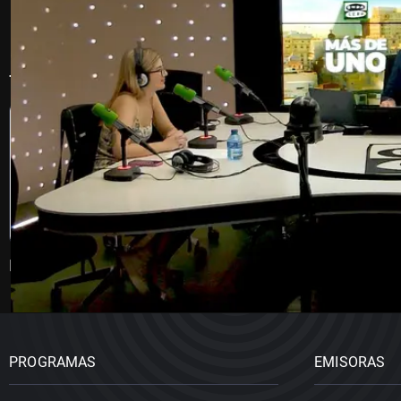
Te puede gustar
La brújula
Julia en la onda
PROGRAMAS
EMISORAS