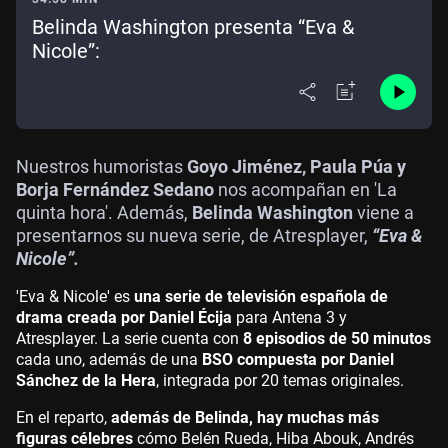
Belinda Washington presenta “Eva &
Nicole”:
Nuestros humoristas
Goyo Jiménez, Paula Púa y
Borja Fernández Sedano
nos acompañan en 'La
quinta hora'. Además,
Belinda Washington
viene a
presentarnos su nueva serie, de Atresplayer,
“Eva &
Nicole”.
'Eva & Nicole' es
una serie de televisión española de
drama creada por Daniel Écija
para Antena 3 y
Atresplayer. La serie cuenta con
8 episodios de 50 minutos
cada uno, además de una
BSO compuesta por Daniel
Sánchez de la Hera
, integrada por 20 temas originales.
En el reparto,
además de Belinda, hay muchas más
figuras célebres
cómo Belén Rueda, Hiba Abouk, Andrés