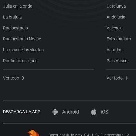
Julia en la onda
Catalunya
La brújula
Andalucía
Radioestadio
Valencia
Radioestadio Noche
Extremadura
La rosa de los vientos
Asturias
Por fin no es lunes
País Vasco
Ver todo
Ver todo
Android
iOS
DESCARGA LA APP
Copyright © Uniprex, S.A.U., C/ Fuerteventura 12