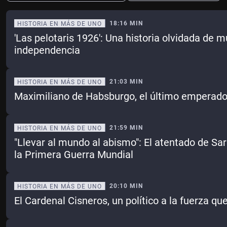
18:16 MIN
HISTORIA EN MÁS DE UNO
'Las pelotaris 1926': Una historia olvidada de 
Ene
Feb
Mar
Abr
independencia
May
Jun
Jul
Ago
21:03 MIN
HISTORIA EN MÁS DE UNO
Sep
Oct
Nov
Dic
Maximiliano de Habsburgo, el último emperado
Borrar
Mes actual
21:59 MIN
HISTORIA EN MÁS DE UNO
"Llevar al mundo al abismo": El atentado de S
la Primera Guerra Mundial
20:10 MIN
HISTORIA EN MÁS DE UNO
El Cardenal Cisneros, un político a la fuerza q