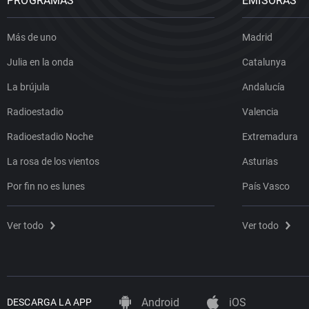
PROGRAMAS
EMISORAS
Más de uno
Madrid
Julia en la onda
Catalunya
La brújula
Andalucía
Radioestadio
Valencia
Radioestadio Noche
Extremadura
La rosa de los vientos
Asturias
Por fin no es lunes
País Vasco
Ver todo
Ver todo
Android
iOS
DESCARGA LA APP