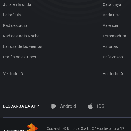
Julia en la onda
Catalunya
La brújula
Andalucía
Radioestadio
Valencia
Radioestadio Noche
Extremadura
La rosa de los vientos
Asturias
Por fin no es lunes
País Vasco
Ver todo
Ver todo
Android
iOS
DESCARGA LA APP
Copyright © Uniprex, S.A.U., C/ Fuerteventura 12