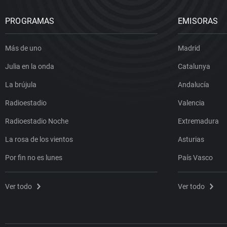
PROGRAMAS
EMISORAS
Más de uno
Madrid
Julia en la onda
Catalunya
La brújula
Andalucía
Radioestadio
Valencia
Radioestadio Noche
Extremadura
La rosa de los vientos
Asturias
Por fin no es lunes
País Vasco
Ver todo
Ver todo