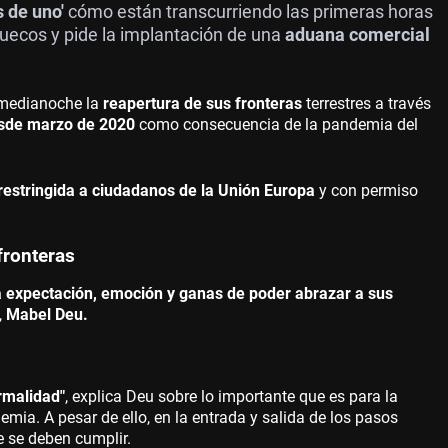
 de uno'
cómo están transcurriendo las primeras horas
uecos y pide la implantación de una
aduana comercial
medianoche la
reapertura de sus fronteras
terrestres a través
sde marzo de 2020
como consecuencia de la pandemia del
restringida a ciudadanos de la Unión Europa
y con permiso
fronteras
 expectación, emoción y ganas de poder abrazar a sus
,
Mabel Deu.
rmalidad"
, explica Deu sobre lo importante que es para la
mia. A pesar de ello, en la entrada y salida de los pasos
 se deben cumplir.