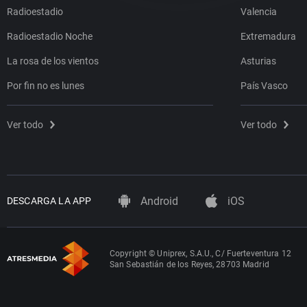
Radioestadio
Valencia
Radioestadio Noche
Extremadura
La rosa de los vientos
Asturias
Por fin no es lunes
País Vasco
Ver todo
Ver todo
Android
iOS
DESCARGA LA APP
Copyright © Uniprex, S.A.U., C/ Fuerteventura 12
San Sebastián de los Reyes, 28703 Madrid