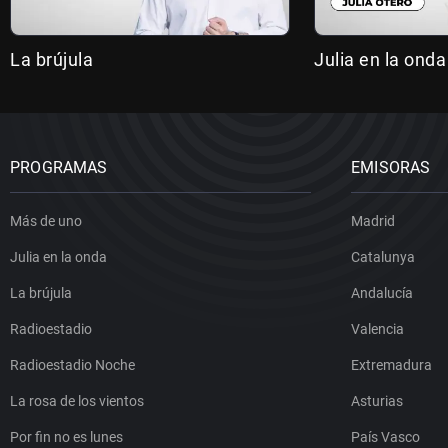
La brújula
Julia en la onda
PROGRAMAS
EMISORAS
Más de uno
Madrid
Julia en la onda
Catalunya
La brújula
Andalucía
Radioestadio
Valencia
Radioestadio Noche
Extremadura
La rosa de los vientos
Asturias
Por fin no es lunes
País Vasco