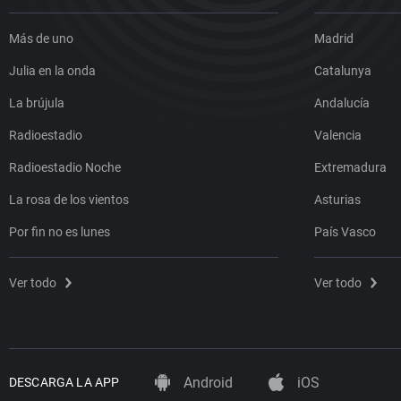
Más de uno
Madrid
Julia en la onda
Catalunya
La brújula
Andalucía
Radioestadio
Valencia
Radioestadio Noche
Extremadura
La rosa de los vientos
Asturias
Por fin no es lunes
País Vasco
Ver todo
Ver todo
Android
iOS
DESCARGA LA APP