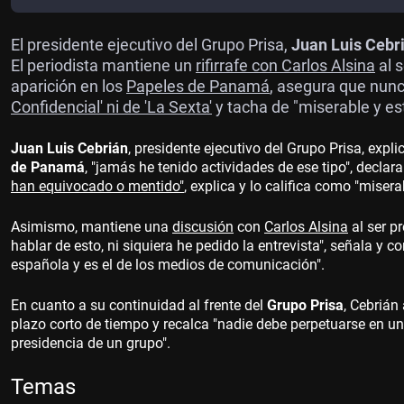
El presidente ejecutivo del Grupo Prisa,
Juan Luis Cebr
El periodista mantiene un
rifirrafe con Carlos Alsina
al 
aparición en los
Papeles de Panamá
, asegura que nun
Confidencial' ni de 'La Sexta'
y tacha de "miserable y es
Juan Luis Cebrián
, presidente ejecutivo del Grupo Prisa, exp
de Panamá
, "jamás he tenido actividades de ese tipo", declara.
han equivocado o mentido"
, explica y lo califica como "misera
Asimismo, mantiene una
discusión
con
Carlos Alsina
al ser p
hablar de esto, ni siquiera he pedido la entrevista", señala y co
española y es el de los medios de comunicación".
En cuanto a su continuidad al frente del
Grupo Prisa
, Cebrián
plazo corto de tiempo y recalca "nadie debe perpetuarse en un
presidencia de un grupo".
Temas