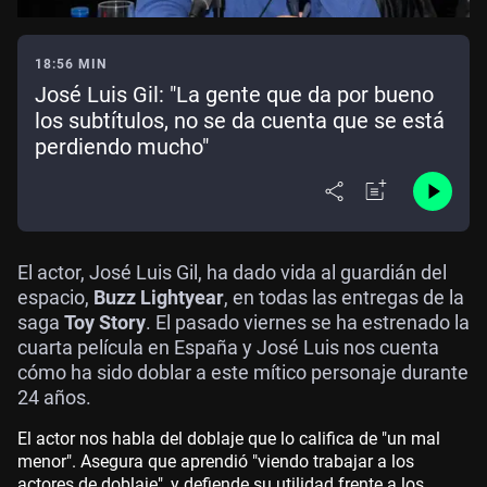
18:56 MIN
José Luis Gil: "La gente que da por bueno
los subtítulos, no se da cuenta que se está
perdiendo mucho"
El actor, José Luis Gil, ha dado vida al guardián del
espacio,
Buzz Lightyear
, en todas las entregas de la
saga
Toy Story
. El pasado viernes se ha estrenado la
cuarta película en España y José Luis nos cuenta
cómo ha sido doblar a este mítico personaje durante
24 años.
El actor nos habla del doblaje que lo califica de "un mal
menor". Asegura que aprendió "viendo trabajar a los
actores de doblaje", y defiende su utilidad frente a los