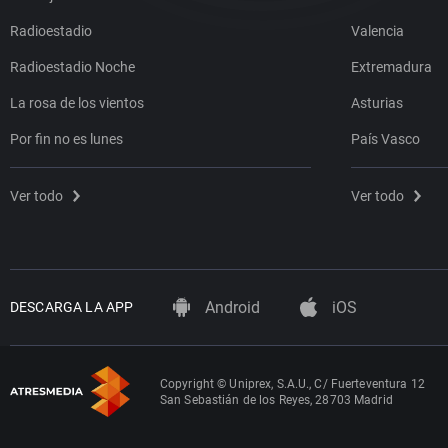
Radioestadio
Valencia
Radioestadio Noche
Extremadura
La rosa de los vientos
Asturias
Por fin no es lunes
País Vasco
Ver todo
Ver todo
Android
iOS
DESCARGA LA APP
Copyright © Uniprex, S.A.U., C/ Fuerteventura 12
San Sebastián de los Reyes, 28703 Madrid