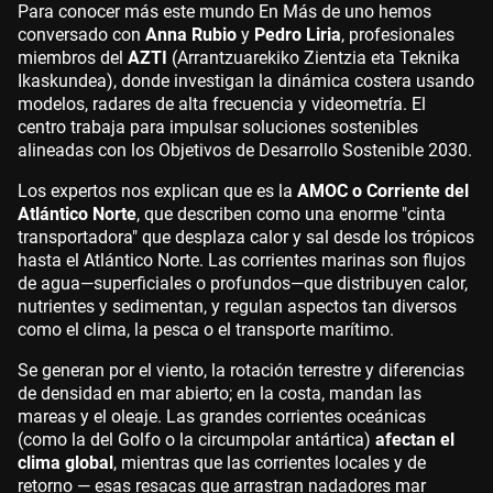
Para conocer más este mundo En Más de uno hemos
conversado con
Anna Rubio
y
Pedro Liria
, profesionales
miembros del
AZTI
(Arrantzuarekiko Zientzia eta Teknika
Ikaskundea), donde investigan la dinámica costera usando
modelos, radares de alta frecuencia y videometría. El
centro trabaja para impulsar soluciones sostenibles
alineadas con los Objetivos de Desarrollo Sostenible 2030.
Los expertos nos explican que es la
AMOC o Corriente del
Atlántico Norte
, que describen como una enorme "cinta
transportadora" que desplaza calor y sal desde los trópicos
hasta el Atlántico Norte. Las corrientes marinas son flujos
de agua—superficiales o profundos—que distribuyen calor,
nutrientes y sedimentan, y regulan aspectos tan diversos
como el clima, la pesca o el transporte marítimo.
Se generan por el viento, la rotación terrestre y diferencias
de densidad en mar abierto; en la costa, mandan las
mareas y el oleaje. Las grandes corrientes oceánicas
(como la del Golfo o la circumpolar antártica)
afectan el
clima global
, mientras que las corrientes locales y de
retorno — esas resacas que arrastran nadadores mar