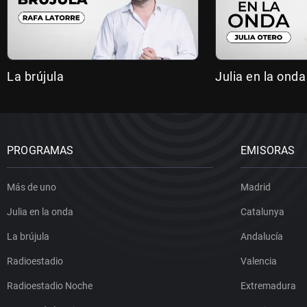
La brújula
Julia en la onda
PROGRAMAS
EMISORAS
Más de uno
Madrid
Julia en la onda
Catalunya
La brújula
Andalucía
Radioestadio
Valencia
Radioestadio Noche
Extremadura