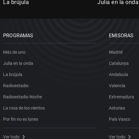
La brújula
Julia en la onda
PROGRAMAS
EMISORAS
Más de uno
Madrid
Julia en la onda
Catalunya
La brújula
Andalucía
Radioestadio
Valencia
Radioestadio Noche
Extremadura
La rosa de los vientos
Asturias
Por fin no es lunes
País Vasco
Ver todo
Ver todo