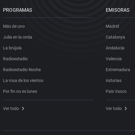
PROGRAMAS
EMISORAS
Más de uno
Madrid
Julia en la onda
Catalunya
La brújula
Andalucía
Radioestadio
Valencia
Radioestadio Noche
Extremadura
La rosa de los vientos
Asturias
Por fin no es lunes
País Vasco
Ver todo
Ver todo