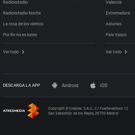
Radioestadio
Valencia
Radioestadio Noche
Extremadura
La rosa de los vientos
Asturias
Por fin no es lunes
País Vasco
Ver todo
Ver todo
Android
iOS
DESCARGA LA APP
Copyright © Uniprex, S.A.U., C/ Fuerteventura 12
San Sebastián de los Reyes, 28703 Madrid