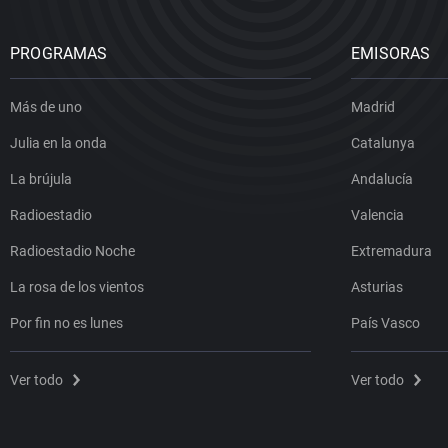
PROGRAMAS
EMISORAS
Más de uno
Madrid
Julia en la onda
Catalunya
La brújula
Andalucía
Radioestadio
Valencia
Radioestadio Noche
Extremadura
La rosa de los vientos
Asturias
Por fin no es lunes
País Vasco
Ver todo
Ver todo