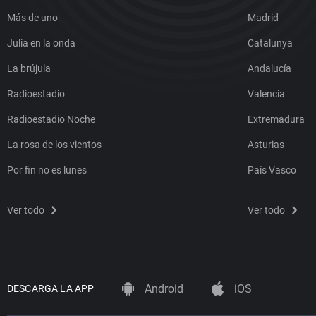
Más de uno
Madrid
Julia en la onda
Catalunya
La brújula
Andalucía
Radioestadio
Valencia
Radioestadio Noche
Extremadura
La rosa de los vientos
Asturias
Por fin no es lunes
País Vasco
Ver todo
Ver todo
Android
iOS
DESCARGA LA APP