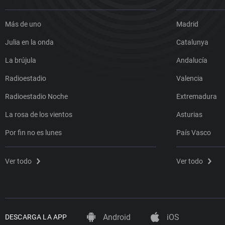
Más de uno
Madrid
Julia en la onda
Catalunya
La brújula
Andalucía
Radioestadio
Valencia
Radioestadio Noche
Extremadura
La rosa de los vientos
Asturias
Por fin no es lunes
País Vasco
Ver todo
Ver todo
Android
iOS
DESCARGA LA APP