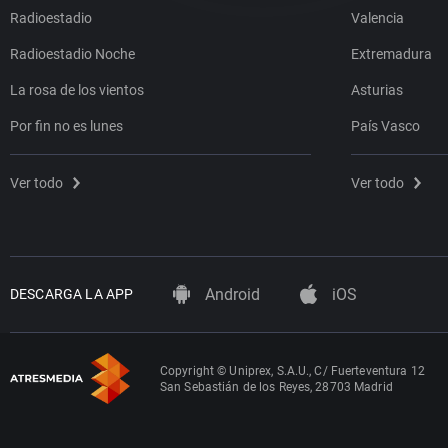
Radioestadio
Valencia
Radioestadio Noche
Extremadura
La rosa de los vientos
Asturias
Por fin no es lunes
País Vasco
Ver todo
Ver todo
Android
iOS
DESCARGA LA APP
Copyright © Uniprex, S.A.U., C/ Fuerteventura 12
San Sebastián de los Reyes, 28703 Madrid