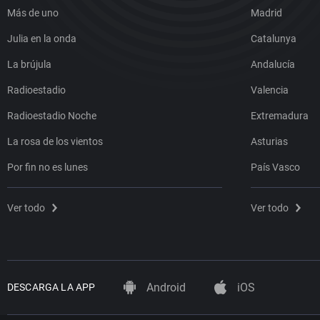
Más de uno
Madrid
Julia en la onda
Catalunya
La brújula
Andalucía
Radioestadio
Valencia
Radioestadio Noche
Extremadura
La rosa de los vientos
Asturias
Por fin no es lunes
País Vasco
Ver todo
Ver todo
Android
iOS
DESCARGA LA APP