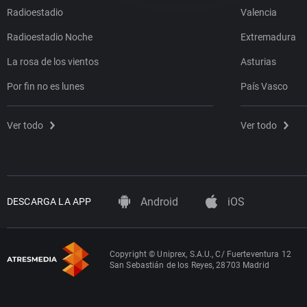
Radioestadio
Valencia
Radioestadio Noche
Extremadura
La rosa de los vientos
Asturias
Por fin no es lunes
País Vasco
Ver todo
Ver todo
Android
iOS
DESCARGA LA APP
Copyright © Uniprex, S.A.U., C/ Fuerteventura 12
San Sebastián de los Reyes, 28703 Madrid