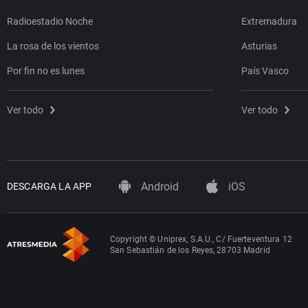
Radioestadio Noche
Extremadura
La rosa de los vientos
Asturias
Por fin no es lunes
País Vasco
Ver todo
Ver todo
Android
iOS
DESCARGA LA APP
Copyright © Uniprex, S.A.U., C/ Fuerteventura 12
San Sebastián de los Reyes, 28703 Madrid