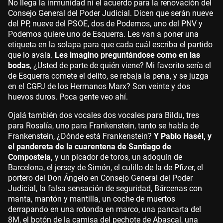
No llega la inmunidad ni el acuerdo para la renovación del
Consejo General del Poder Judicial. Dicen que serán nueve
del PP, nueve del PSOE, dos de Podemos, uno del PNV y
Podemos quiere uno de Esquerra. Les van a poner una
etiqueta en la solapa para que cada cuál escriba el partido
que lo avala.
Les imagino preguntándose como en las
bodas
, ¿Usted de parte de quién viene? Mi favorito sería el
de Esquerra comete el delito, se rebaja la pena, y se juzga
en el CGPJ de los Hermanos Marx? Son veinte y dos
huevos duros. Poca gente veo ahí.
Ojalá también dos vocales dos vocales para Bildu, tres
para Rosalía, uno para Frankenstein, tanto se habla de
Frankenstein, ¿Dónde está Frankenstein?
Y Pablo Hasél, y
el pandereta de la cuarentena de Santiago de
Compostela,
y un picador de toros, un adoquín de
Barcelona, el jersey de Simón, el culillo de la de Pfizer, el
portero del Don Ángelo en Consejo General del Poder
Judicial, la falsa sensación de seguridad, Bárcenas con
manta, mantón y mantilla, un coche de muertos
derrapando en una rotonda en marco, una pancarta del
8M, el botón de la camisa del pechote de Abascal, una