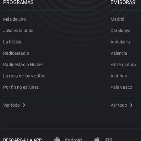
PROGRAMAS
EMISORAS
Más de uno
Madrid
Julia en la onda
Catalunya
La brújula
Andalucía
Radioestadio
Valencia
Radioestadio Noche
Extremadura
La rosa de los vientos
Asturias
Por fin no es lunes
País Vasco
Ver todo
Ver todo
Android
iOS
DESCARGA LA APP