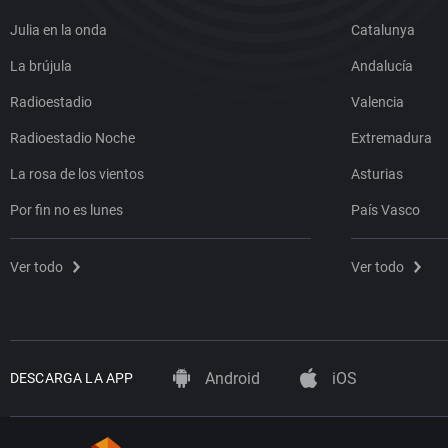
Julia en la onda
Catalunya
La brújula
Andalucía
Radioestadio
Valencia
Radioestadio Noche
Extremadura
La rosa de los vientos
Asturias
Por fin no es lunes
País Vasco
Ver todo
Ver todo
Android
iOS
DESCARGA LA APP