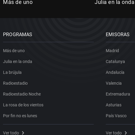
Más de uno
Julia en la onda
PROGRAMAS
EMISORAS
Más de uno
Madrid
Julia en la onda
Catalunya
La brújula
Andalucía
Radioestadio
Valencia
Radioestadio Noche
Extremadura
La rosa de los vientos
Asturias
Por fin no es lunes
País Vasco
Ver todo
Ver todo