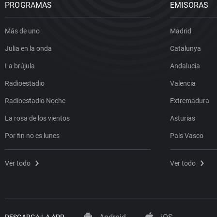
PROGRAMAS
EMISORAS
Más de uno
Madrid
Julia en la onda
Catalunya
La brújula
Andalucía
Radioestadio
Valencia
Radioestadio Noche
Extremadura
La rosa de los vientos
Asturias
Por fin no es lunes
País Vasco
Ver todo
Ver todo