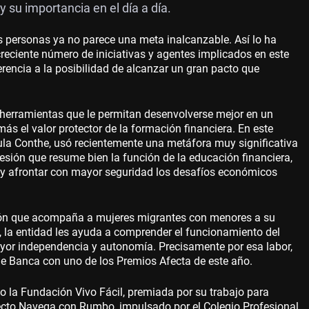
 su importancia en el día a día.
as personas ya no parece una meta inalcanzable. Así lo ha
creciente número de iniciativas y agentes implicados en este
ferencia a la posibilidad de alcanzar un gran pacto que
e herramientas que le permitan desenvolverse mejor en un
s el valor protector de la formación financiera. En este
aula Conthe, usó recientemente una metáfora muy significativa
esión que resume bien la función de la educación financiera,
s y afrontar con mayor seguridad los desafíos económicos
ción que acompaña a mujeres migrantes con menores a su
 la entidad les ayuda a comprender el funcionamiento del
yor independencia y autonomía. Precisamente por esa labor,
de Banca con uno de los Premios Afecta de este año.
o la Fundación Vivo Fácil, premiada por su trabajo para
oyecto Navega con Rumbo, impulsado por el Colegio Profesional