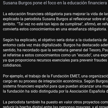
Susana Burgos pone el foco en la educación financiera y
La educación financiera obligatoria para mejorar la vida de l
explicado la periodista Susana Burgos al reflexionar sobre el 
ámbito. "Tal vez no esté tan lejos de cumplirse", afirmó, en re
convierta estos conocimientos en una enseñanza obligatoria.
Según ha explicado, el objetivo sería dotar a la ciudadanía d
entorno cada vez más digitalizado. Burgos ha destacado ademá
sentido, ha recordado que la secretaria general del Tesoro, P
al referirse a estos conocimientos como un "escudo", una expr
ya que proporciona recursos esenciales para prevenir fraude
cotidianos.
Por ejemplo, el trabajo de la Fundación EMET, una organiza
cargo en su proceso de integración económica. Según Burgos,
sistema financiero español para que puedan alcanzar una ma
la fundación ha sido distinguida por la Asociación Española 
La periodista también ha puesto en valor otros proyectos com
reducir la brecha digital entre las personas mayores, y el pr