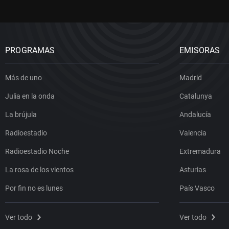
PROGRAMAS
EMISORAS
Más de uno
Madrid
Julia en la onda
Catalunya
La brújula
Andalucía
Radioestadio
Valencia
Radioestadio Noche
Extremadura
La rosa de los vientos
Asturias
Por fin no es lunes
País Vasco
Ver todo
Ver todo