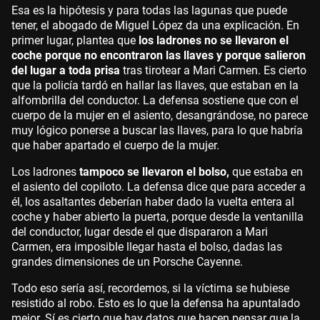
Esa es la hipótesis y para todas las lagunas que puede
tener, el abogado de Miguel López da una explicación. En
primer lugar, plantea que
los ladrones no se llevaron el
coche porque no encontraron las llaves y porque salieron
del lugar a toda prisa
tras tirotear a Mari Carmen. Es cierto
que la policía tardó en hallar las llaves, que estaban en la
alfombrilla del conductor. La defensa sostiene que con el
cuerpo de la mujer en el asiento, desangrándose, no parece
muy lógico ponerse a buscar las llaves, para lo que habría
que haber apartado el cuerpo de la mujer.
Los ladrones
tampoco se llevaron el bolso,
que estaba en
el asiento del copiloto. La defensa dice que para acceder a
él, los asaltantes deberían haber dado la vuelta entera al
coche y haber abierto la puerta, porque desde la ventanilla
del conductor, lugar desde el que dispararon a Mari
Carmen, era imposible llegar hasta el bolso, dadas las
grandes dimensiones de un Porsche Cayenne.
Todo eso sería así, recordemos, si la víctima se hubiese
resistido al robo. Esto es lo que la defensa ha apuntalado
mejor. Sí es cierto que hay datos que hacen pensar que la