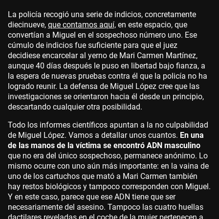
La policía recogió una serie de indicios, concretamente
diecinueve,
que contamos aquí,
en este espacio, que
convertían a Miguel en el sospechoso número uno. Ese
cúmulo de indicios fue suficiente para que el juez
decidiese encarcelar al yerno de Mari Carmen Martínez,
aunque 40 días después le puso en libertad bajo fianza, a
la espera de nuevas pruebas contra él que la policía no ha
logrado reunir. La defensa de Miguel López cree que las
investigaciones se orientaron hacia él desde un principio,
descartando cualquier otra posibilidad.
Todo los informes científicos apuntan a la no culpabilidad
de Miguel López. Vamos a detallar unos cuantos.
En una
de las manos de la víctima se encontró ADN masculino
que no era del único sospechoso, permanece anónimo. Lo
mismo ocurre con uno aún más importante: en la vaina de
uno de los cartuchos que mató a Mari Carmen también
hay restos biológicos y tampoco corresponden con Miguel.
Y en este caso, parece que ese ADN tiene que ser
necesariamente del asesino. Tampoco las cuatro huellas
dactilares reveladas en el coche de la mujer pertenecen a