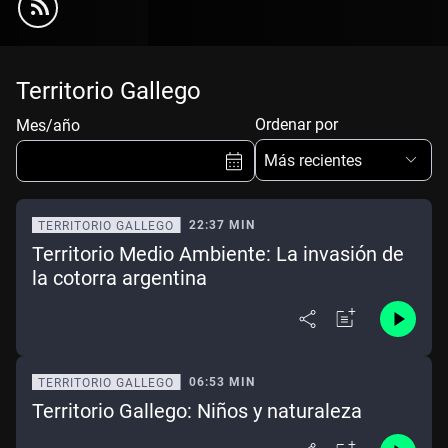
Territorio Gallego
Ordenar por
Mes/año
Más recientes
22:37 MIN
TERRITORIO GALLEGO
Territorio Medio Ambiente: La invasión de
Ene
Feb
Mar
Abr
la cotorra argentina
May
Jun
Jul
Ago
Sep
Oct
Nov
Dic
06:53 MIN
TERRITORIO GALLEGO
Borrar
Mes actual
Territorio Gallego: Niños y naturaleza