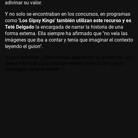
adivinar su valor.
Y no solo se encontraban en los concursos, en programas
como
'Los Gipsy Kings' también utilizan este recurso y es
Teté Delgado
la encargada de narrar la historia de una
forma externa. Ella siempre ha afirmado que "no veía las
imágenes que iba a contar y tenía que imaginar el contexto
leyendo el guion".
Y para terminar: ¿Qué famosa aprovechó su entrevista con
Jesús Hermida para intentar vender un local del que no
conseguía desprenderse?