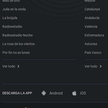
Más de uno
Madrid
Julia en la onda
Catalunya
La brújula
Andalucía
Radioestadio
Valencia
Radioestadio Noche
Extremadura
La rosa de los vientos
Asturias
Por fin no es lunes
País Vasco
Ver todo
Ver todo
Android
iOS
DESCARGA LA APP