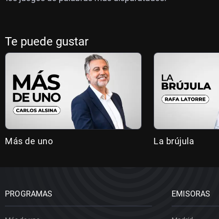
Te puede gustar
Más de uno
La brújula
PROGRAMAS
EMISORAS