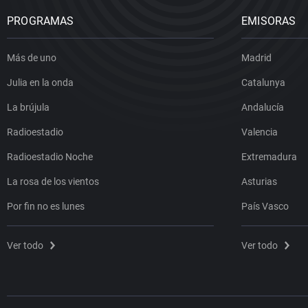
PROGRAMAS
EMISORAS
Más de uno
Madrid
Julia en la onda
Catalunya
La brújula
Andalucía
Radioestadio
Valencia
Radioestadio Noche
Extremadura
La rosa de los vientos
Asturias
Por fin no es lunes
País Vasco
Ver todo
Ver todo