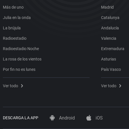
Más de uno
Madrid
Julia en la onda
Catalunya
La brújula
Andalucía
Radioestadio
Valencia
Radioestadio Noche
Extremadura
La rosa de los vientos
Asturias
Por fin no es lunes
País Vasco
Ver todo
Ver todo
Android
iOS
DESCARGA LA APP