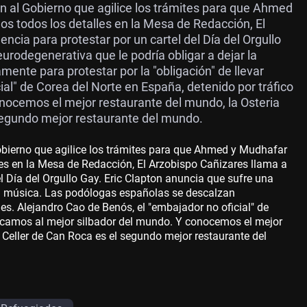
 al Gobierno que agilice los trámites para que Ahmed
s todos los detalles en la Mesa de Redacción, El
cia para protestar por un cartel del Día del Orgullo
rodegenerativa que le podría obligar a dejar la
nte para protestar por la "obligación" de llevar
al" de Corea del Norte en España, detenido por tráfico
nocemos el mejor restaurante del mundo, la Osteria
segundo mejor restaurante del mundo.
bierno que agilice los trámites para que Ahmed y Mudhafar
es en la Mesa de Redacción, El Arzobispo Cañizares llama a
l Día del Orgullo Gay. Eric Clapton anuncia que sufre una
la música. Las podólogas españolas se descalzan
nes. Alejandro Cao de Benós, el "embajador no oficial" de
uscamos al mejor silbador del mundo. Y conocemos el mejor
 Celler de Can Roca es el segundo mejor restaurante del