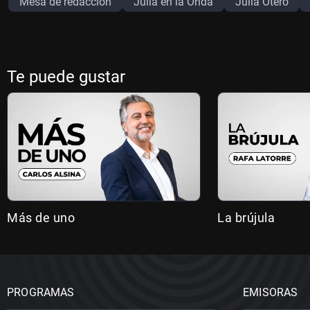
Mesa de redacción
Julia en la Onda
Julia Otero
Te puede gustar
Más de uno
La brújula
PROGRAMAS
EMISORAS