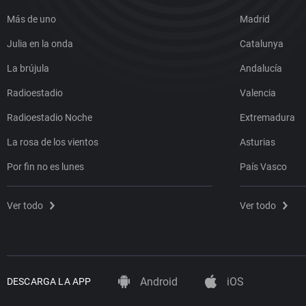
Más de uno
Madrid
Julia en la onda
Catalunya
La brújula
Andalucía
Radioestadio
Valencia
Radioestadio Noche
Extremadura
La rosa de los vientos
Asturias
Por fin no es lunes
País Vasco
Ver todo
Ver todo
Android
iOS
DESCARGA LA APP