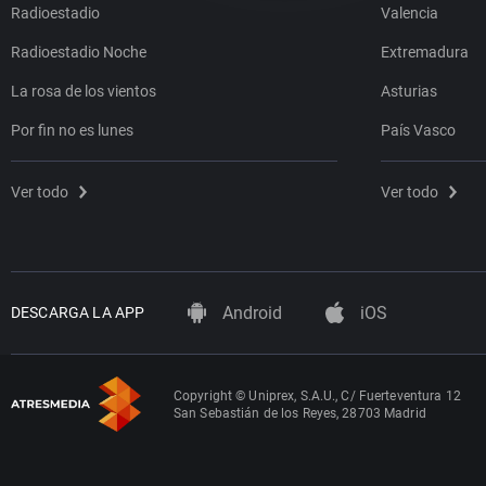
Radioestadio
Valencia
Radioestadio Noche
Extremadura
La rosa de los vientos
Asturias
Por fin no es lunes
País Vasco
Ver todo
Ver todo
Android
iOS
DESCARGA LA APP
Copyright © Uniprex, S.A.U., C/ Fuerteventura 12
San Sebastián de los Reyes, 28703 Madrid