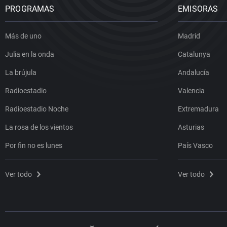
PROGRAMAS
EMISORAS
Más de uno
Madrid
Julia en la onda
Catalunya
La brújula
Andalucía
Radioestadio
Valencia
Radioestadio Noche
Extremadura
La rosa de los vientos
Asturias
Por fin no es lunes
País Vasco
Ver todo
Ver todo